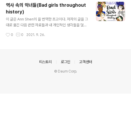
역사 속의 악녀들(Bad girls throughout
history)
글 내용
이 글은 Ann Shen의 을 번역한 초고이다. 저자의 글을 그
대로 옮긴 다음 관련 자료들과 내 개인적인 생각들을 덧붙
였다. ‘Bad girls’를 ‘악녀들’로 표기하는 게 피상적으로는
작성시간
0
0
2021. 9. 26.
옳지 않아 보이지만, 이 책에서 ‘악녀’가 함의하는 건 ‘악’이
아니라 기성 혹은 주류의 권위주의를 거부하는 ‘반골’이므
로 크게 나빠보이지는 않는다. 앤 쉔이 역사에서 걸러낸 백
명의 여자들을 차례로 살펴보려 한다. 그녀는 책 머리에 이
렇게 써 두었다. 감히 악녀가 되고자 하는 모든 여성들을 위
의안내
티스토리
로그인
고객센터
해, 그리고 우리가 존재하기까지 묵묵히 뒤에 서 있던 모든
© Daum Corp.
사람들을 위해 (...) 릴리트(Lilith) 모든 게 릴리트로부터 시
작되었다. 잘 알려져 있진 않지만 그녀는 에덴 동산에서 쫓
겨난 아담의 첫 번째 아내였다. 아담은 그녀를..