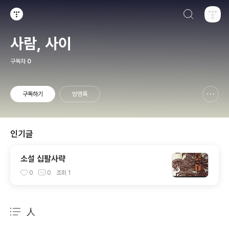
검색하기
티스토리
사람, 사이
구독자
0
구독하기
방명록
신고하기 레이어
열기
인기글
소설 십팔사략
0
0
조회
1
人
분류 전체보기
주요 글 목록